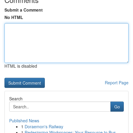
Submit a Comment
No HTML
HTML is disabled
Report Page
Search
Go
Published News
1
Doraemon's Railway
1
Redesigning Workspaces: Your Resource to Bus...