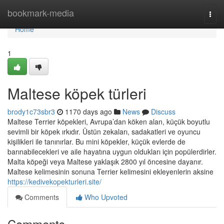
Home
bookmark-media
Togg
navi
Home
1
Maltese köpek türleri
brody1c73sbr3
1170 days ago
News
Discuss
Maltese Terrier köpekleri, Avrupa’dan köken alan, küçük boyutlu
sevimli bir köpek ırkıdır. Üstün zekaları, sadakatleri ve oyuncu
kişilikleri ile tanınırlar. Bu mini köpekler, küçük evlerde de
barınabilecekleri ve aile hayatına uygun oldukları için popülerdirler.
Malta köpeği veya Maltese yaklaşık 2800 yıl öncesine dayanır.
Maltese kelimesinin sonuna Terrier kelimesini ekleyenlerin aksine
https://kedivekopekturleri.site/
Comments
Who Upvoted
Comments