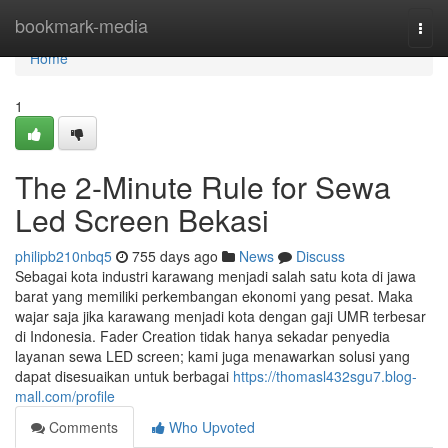
Home
bookmark-media
Togg
navi
Home
1
The 2-Minute Rule for Sewa
Led Screen Bekasi
philipb210nbq5
755 days ago
News
Discuss
Sebagai kota industri karawang menjadi salah satu kota di jawa
barat yang memiliki perkembangan ekonomi yang pesat. Maka
wajar saja jika karawang menjadi kota dengan gaji UMR terbesar
di Indonesia. Fader Creation tidak hanya sekadar penyedia
layanan sewa LED screen; kami juga menawarkan solusi yang
dapat disesuaikan untuk berbagai
https://thomasl432sgu7.blog-
mall.com/profile
Comments
Who Upvoted