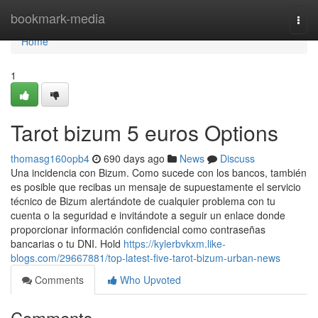
Home
bookmark-media
Togg
navi
Home
1
Tarot bizum 5 euros Options
thomasg160opb4
690 days ago
News
Discuss
Una incidencia con Bizum. Como sucede con los bancos, también
es posible que recibas un mensaje de supuestamente el servicio
técnico de Bizum alertándote de cualquier problema con tu
cuenta o la seguridad e invitándote a seguir un enlace donde
proporcionar información confidencial como contraseñas
bancarias o tu DNI. Hold
https://kylerbvkxm.like-
blogs.com/29667881/top-latest-five-tarot-bizum-urban-news
Comments
Who Upvoted
Comments