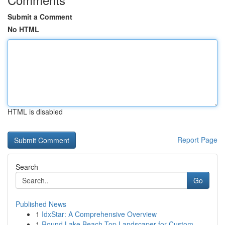
Submit a Comment
No HTML
HTML is disabled
Report Page
Search
Go
Published News
1
IdxStar: A Comprehensive Overview
1
Round Lake Beach Top Landscaper for Custom