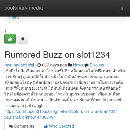
Home
bookmark-media
Togg
navi
Home
1
Rumored Buzz on slot1234
raymonda852hjl1
667 days ago
News
Discuss
เข้าถึงโบนัสเงินฝากและโปรโมชั่นดีๆ สล็อตออนไลน์ฟรีเหมาะสำหรับ
การเรียนรู้คุณสมบัติโบนัส หนึ่งในข้อดีหลักของการทดลองเล่นเกม
สล็อตออนไลน์ฟรี คือเพื่อความสนุกของเราคือความง่ายในการเริ่มต้น
เกมฟรีทั้งหมดของเราเล่นได้ทันที ดังนั้นคุณจึงสามารถเล่นสล็อตฟรี
โดยไม่ต้องดาวน์โหลดแอปอะไรลงในอุปกรณ์ของคุณ เพียงแค่เลือก
เกมของคุณแล้วไปเลย — มันง่ายแค่นั้นเอง Know When to prevent:
It’s easy to get caugh...
https://pornhup65310.uzblog.net/indicators-on-เกมสล-อต1234-
you-should-know-44306494
Comments
Who Upvoted