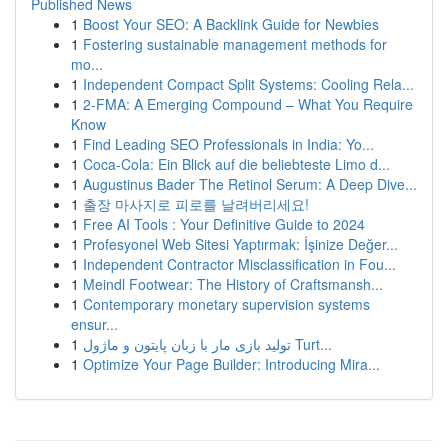
Published News
1
Boost Your SEO: A Backlink Guide for Newbies
1
Fostering sustainable management methods for
mo...
1
Independent Compact Split Systems: Cooling Rela...
1
2-FMA: A Emerging Compound – What You Require
Know
1
Find Leading SEO Professionals in India: Yo...
1
Coca-Cola: Ein Blick auf die beliebteste Limo d...
1
Augustinus Bader The Retinol Serum: A Deep Dive...
1
출장 마사지로 피로를 날려버리세요!
1
Free AI Tools : Your Definitive Guide to 2024
1
Profesyonel Web Sitesi Yaptırmak: İşinize Değer...
1
Independent Contractor Misclassification in Fou...
1
Meindl Footwear: The History of Craftsmansh...
1
Contemporary monetary supervision systems
ensur...
1
تولید بازی مار با زبان پایتون و ماژول Turt...
1
Optimize Your Page Builder: Introducing Mira...