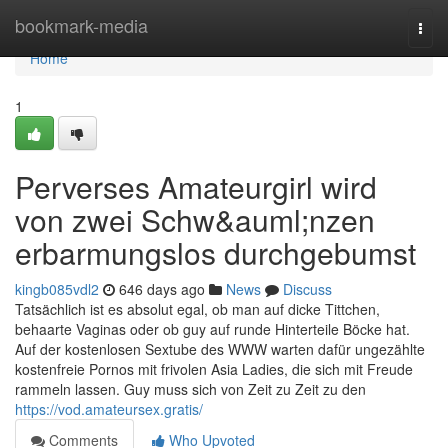
Home
bookmark-media
Togg
navi
Home
1
Perverses Amateurgirl wird
von zwei Schw&auml;nzen
erbarmungslos durchgebumst
kingb085vdl2
646 days ago
News
Discuss
Tatsächlich ist es absolut egal, ob man auf dicke Tittchen,
behaarte Vaginas oder ob guy auf runde Hinterteile Böcke hat.
Auf der kostenlosen Sextube des WWW warten dafür ungezählte
kostenfreie Pornos mit frivolen Asia Ladies, die sich mit Freude
rammeln lassen. Guy muss sich von Zeit zu Zeit zu den
https://vod.amateursex.gratis/
Comments
Who Upvoted