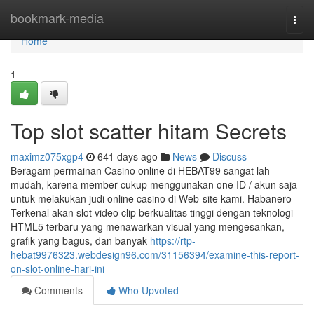
Home
bookmark-media
Togg
navi
Home
1
Top slot scatter hitam Secrets
maximz075xgp4
641 days ago
News
Discuss
Beragam permainan Casino online di HEBAT99 sangat lah
mudah, karena member cukup menggunakan one ID / akun saja
untuk melakukan judi online casino di Web-site kami. Habanero -
Terkenal akan slot video clip berkualitas tinggi dengan teknologi
HTML5 terbaru yang menawarkan visual yang mengesankan,
grafik yang bagus, dan banyak
https://rtp-
hebat9976323.webdesign96.com/31156394/examine-this-report-
on-slot-online-hari-ini
Comments
Who Upvoted