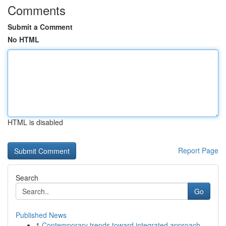
Comments
Submit a Comment
No HTML
HTML is disabled
Report Page
Search
Go
Published News
1
Contemporary trends toward integrated approach ...