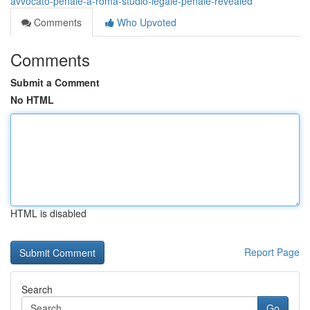
avvocato-penale-a-roma-studio-legale-penale-revealed
Comments
Who Upvoted
Comments
Submit a Comment
No HTML
HTML is disabled
Report Page
Search
Go