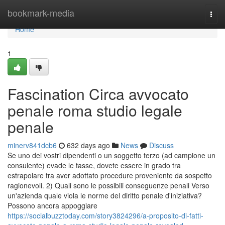
Home
bookmark-media
Togg
navi
Home
1
Fascination Circa avvocato
penale roma studio legale
penale
minerv841dcb6
632 days ago
News
Discuss
Se uno dei vostri dipendenti o un soggetto terzo (ad campione un
consulente) evade le tasse, dovete essere in grado tra
estrapolare tra aver adottato procedure proveniente da sospetto
ragionevoli. 2) Quali sono le possibili conseguenze penali Verso
un'azienda quale viola le norme del diritto penale d'iniziativa?
Possono ancora appoggiare
https://socialbuzztoday.com/story3824296/a-proposito-di-fatti-