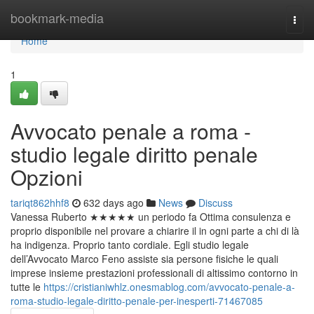
Home
bookmark-media
Togg
navi
Home
1
Avvocato penale a roma -
studio legale diritto penale
Opzioni
tariqt862hhf8
632 days ago
News
Discuss
Vanessa Ruberto ★★★★★ un periodo fa Ottima consulenza e
proprio disponibile nel provare a chiarire il in ogni parte a chi di là
ha indigenza. Proprio tanto cordiale. Egli studio legale
dell’Avvocato Marco Feno assiste sia persone fisiche le quali
imprese insieme prestazioni professionali di altissimo contorno in
tutte le
https://cristianiwhlz.onesmablog.com/avvocato-penale-a-
roma-studio-legale-diritto-penale-per-inesperti-71467085