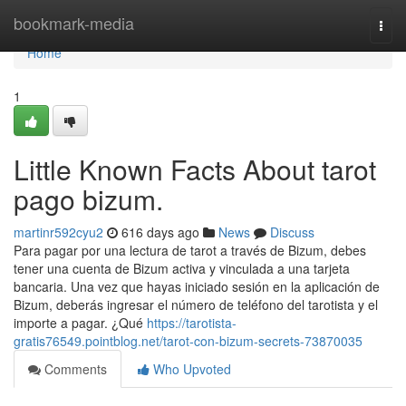
Home
bookmark-media
Togg
navi
Home
1
Little Known Facts About tarot
pago bizum.
martinr592cyu2
616 days ago
News
Discuss
Para pagar por una lectura de tarot a través de Bizum, debes
tener una cuenta de Bizum activa y vinculada a una tarjeta
bancaria. Una vez que hayas iniciado sesión en la aplicación de
Bizum, deberás ingresar el número de teléfono del tarotista y el
importe a pagar. ¿Qué
https://tarotista-
gratis76549.pointblog.net/tarot-con-bizum-secrets-73870035
Comments
Who Upvoted