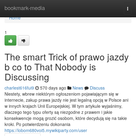
Home
bookmark-media
Togg
navi
Home
1
The smart Trick of prawo jazdy
b co to That Nobody is
Discussing
charlest616fui9
570 days ago
News
Discuss
Niestety, wbrew niektórym ogłoszeniom pojawiającym się w
internecie, zakup prawa jazdy nie jest legalną opcją w Polsce ani
w innych krajach Unii Europejskiej. W tym artykule wyjaśnimy,
dlaczego tego typu oferty są niezgodne z prawem i jakie
konsekwencje mogą grozić osobom, które decydują się na takie
kroki. Po potwierdzeniu dokonania
https://lobom680voi5.mywikiparty.com/user