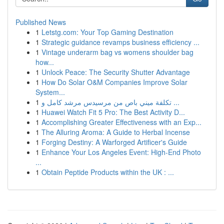
Published News
1
Letstg.com: Your Top Gaming Destination
1
Strategic guidance revamps business efficiency ...
1
Vintage underarm bag vs womens shoulder bag
how...
1
Unlock Peace: The Security Shutter Advantage
1
How Do Solar O&M Companies Improve Solar
System...
1
تكلفة ميني باص من مرسيدس مرشد كامل و ...
1
Huawei Watch Fit 5 Pro: The Best Activity D...
1
Accomplishing Greater Effectiveness with an Exp...
1
The Alluring Aroma: A Guide to Herbal Incense
1
Forging Destiny: A Warforged Artificer's Guide
1
Enhance Your Los Angeles Event: High-End Photo
...
1
Obtain Peptide Products within the UK : ...