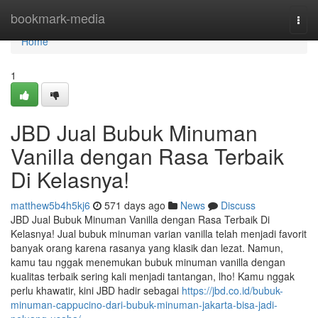
Home
bookmark-media
Togg
navi
Home
1
JBD Jual Bubuk Minuman
Vanilla dengan Rasa Terbaik
Di Kelasnya!
matthew5b4h5kj6
571 days ago
News
Discuss
JBD Jual Bubuk Minuman Vanilla dengan Rasa Terbaik Di
Kelasnya! Jual bubuk minuman varian vanilla telah menjadi favorit
banyak orang karena rasanya yang klasik dan lezat. Namun,
kamu tau nggak menemukan bubuk minuman vanilla dengan
kualitas terbaik sering kali menjadi tantangan, lho! Kamu nggak
perlu khawatir, kini JBD hadir sebagai
https://jbd.co.id/bubuk-
minuman-cappucino-dari-bubuk-minuman-jakarta-bisa-jadi-