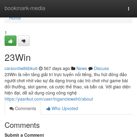
Home
bookmark-media
Togg
navi
Home
1
23Win
carson0w86bku6
567 days ago
News
Discuss
23Win là nền tảng giải trí trực tuyến nổi tiếng, thu hút đông đảo
người chơi nhờ vào sự đa dạng trong các trò chơi như game bài
đổi thưởng, slot game, cá cược thể thao, và bắn cá. Với giao diện
hiện đại, dễ sử dụng cùng công nghệ
https://yaarikut.com/user/tngancteweh0/about
Comments
Who Upvoted
Comments
Submit a Comment