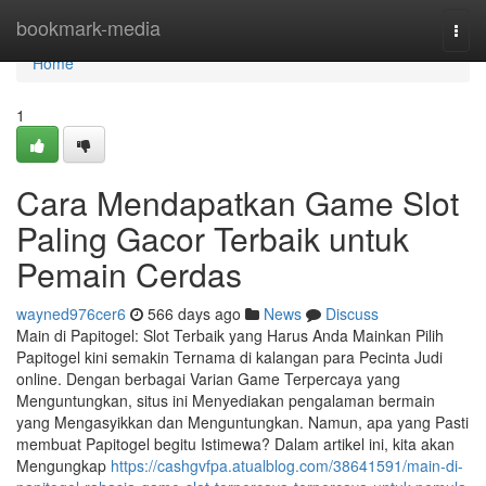
Home
bookmark-media
Togg
navi
Home
1
Cara Mendapatkan Game Slot
Paling Gacor Terbaik untuk
Pemain Cerdas
wayned976cer6
566 days ago
News
Discuss
Main di Papitogel: Slot Terbaik yang Harus Anda Mainkan Pilih
Papitogel kini semakin Ternama di kalangan para Pecinta Judi
online. Dengan berbagai Varian Game Terpercaya yang
Menguntungkan, situs ini Menyediakan pengalaman bermain
yang Mengasyikkan dan Menguntungkan. Namun, apa yang Pasti
membuat Papitogel begitu Istimewa? Dalam artikel ini, kita akan
Mengungkap
https://cashgvfpa.atualblog.com/38641591/main-di-