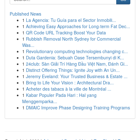
Published News
1
La Agencia: Tu Guía para el Sector Inmobili...
1
Achieving Easy Approaches for Long-term Fat Dec...
1
QR Code URL Tracking Boost Your Data
1
Rubbish Removal North Sydney for Commercial
Was...
1
Revolutionary computing technologies changing c...
1
Duta Gardenia: Sebuah Oase Tersembunyi di K...
1
24club: Sàn Giải Trí Hàng Đầu Việt Nam, Đánh Gi...
1
Distinct Offering Things: Ignite Joy with An Un...
1
Jeremy Eveland: Your Trusted Business & Estate ...
1
Bring to Life Your Vision : Architectural Dra...
1
Acheter des tabacs à la ville de Montréal ...
1
Kabar Populer Pada Hari : Hal yang
Menggemparka...
1
DMAIC Improve Phase Designing Training Programs