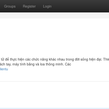
Groups
Register
Login
n tử để thực hiện các chức năng khác nhau trong đời sống hiện đại. Thiế
xách tay, máy tính bảng và loa thông minh. Các
ientu