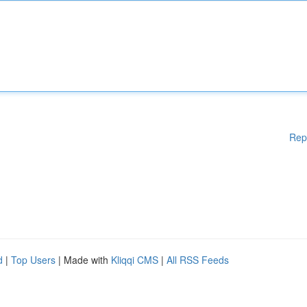
Rep
d
|
Top Users
| Made with
Kliqqi CMS
|
All RSS Feeds