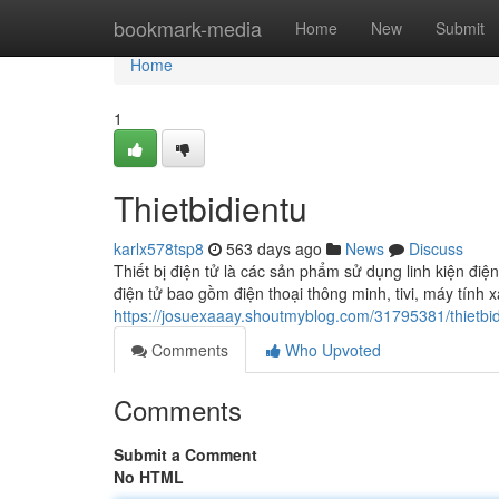
Home
bookmark-media
Home
New
Submit
Home
1
Thietbidientu
karlx578tsp8
563 days ago
News
Discuss
Thiết bị điện tử là các sản phẩm sử dụng linh kiện điệ
điện tử bao gồm điện thoại thông minh, tivi, máy tính 
https://josuexaaay.shoutmyblog.com/31795381/thietbid
Comments
Who Upvoted
Comments
Submit a Comment
No HTML