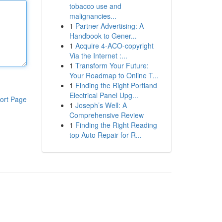
tobacco use and
malignancies...
1
Partner Advertising: A
Handbook to Gener...
1
Acquire 4-ACO-copyright
Via the Internet :...
1
Transform Your Future:
Your Roadmap to Online T...
1
Finding the Right Portland
Electrical Panel Upg...
ort Page
1
Joseph’s Well: A
Comprehensive Review
1
Finding the Right Reading
top Auto Repair for R...