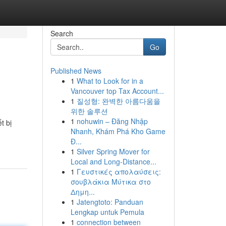
Search
Go
Published News
1
What to Look for in a
Vancouver top Tax Account...
1
질성형: 완벽한 아름다움을
위한 솔루션
1
nohuwin – Đăng Nhập
t bị
Nhanh, Khám Phá Kho Game
Đ...
1
Silver Spring Mover for
Local and Long-Distance...
1
Γευστικές απολαύσεις:
σουβλάκια Μύτικα στο
Δημη...
1
Jatengtoto: Panduan
Lengkap untuk Pemula
1
connection between