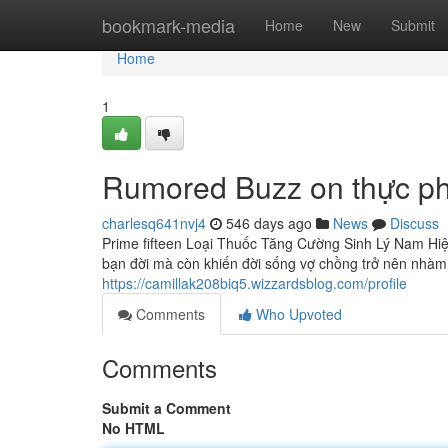
Home
bookmark-media
Home
New
Submit
Home
1
Rumored Buzz on thực phẩ
charlesq641nvj4
546 days ago
News
Discuss
Prime fifteen Loại Thuốc Tăng Cường Sinh Lý Nam Hiệu
bạn đời mà còn khiến đời sống vợ chồng trở nên nh
https://camillak208biq5.wizzardsblog.com/profile
Comments
Who Upvoted
Comments
Submit a Comment
No HTML