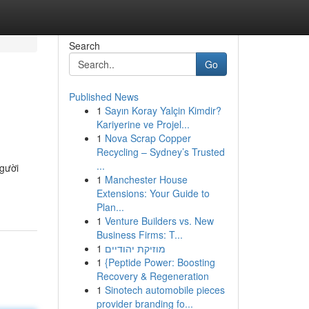
Search
Go
Published News
1
Sayın Koray Yalçin Kimdir?
Kariyerine ve Projel...
1
Nova Scrap Copper
Recycling – Sydney’s Trusted
...
người
1
Manchester House
Extensions: Your Guide to
Plan...
1
Venture Builders vs. New
Business Firms: T...
1
מוזיקת יהודיים
1
{Peptide Power: Boosting
Recovery & Regeneration
1
Sinotech automobile pieces
provider branding fo...