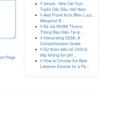
1
24club : Nhà Cái Trực
Tuyến Dẫn Đầu Việt Nam
1
Aksi Prank Kurir Bikin Lucu,
Warganet B...
1
Đá Gà SV388 Thomo :
Thông Báo Hiện Tại & ...
1
Interpreting EE88: A
Comprehensive Guide
1
Dự đoán biên số Chốt lô
đẹp không tốn phí ...
ort Page
1
How to Choose the Best
Lebanon Escorts for a Pe...