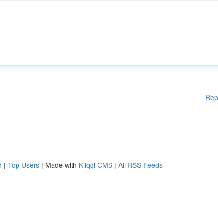
Rep
d
|
Top Users
| Made with
Kliqqi CMS
|
All RSS Feeds