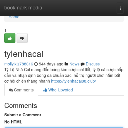
Home
bookmark-media
Togg
navi
Home
1
tylenhacai
mollyixlz788616
544 days ago
News
Discuss
Tỷ Lệ Nhà Cái mang đến bảng kèo cược chi tiết, tỷ lệ cá cược hấp
dẫn và nhận định bóng đá chuẩn xác, hỗ trợ người chơi nắm bắt
cơ hội chiến thắng nhanh
https://tylenhacai88.club/
Comments
Who Upvoted
Comments
Submit a Comment
No HTML