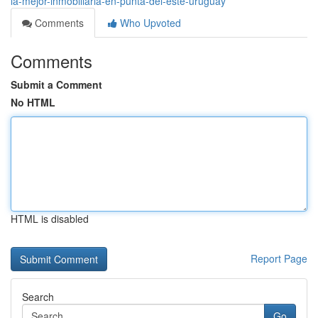
la-mejor-inmobiliaria-en-punta-del-este-uruguay
Comments
Who Upvoted
Comments
Submit a Comment
No HTML
HTML is disabled
Report Page
Search
Go