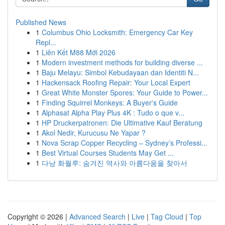
Published News
1
Columbus Ohio Locksmith: Emergency Car Key
Repl...
1
Liên Kết M88 Mới 2026
1
Modern investment methods for building diverse ...
1
Baju Melayu: Simbol Kebudayaan dan Identiti N...
1
Hackensack Roofing Repair: Your Local Expert
1
Great White Monster Spores: Your Guide to Power...
1
Finding Squirrel Monkeys: A Buyer's Guide
1
Alphasat Alpha Play Plus 4K : Tudo o que v...
1
HP Druckerpatronen: Die Ultimative Kauf Beratung
1
Akol Nedir, Kurucusu Ne Yapar ?
1
Nova Scrap Copper Recycling – Sydney’s Professi...
1
Best Virtual Courses Students May Get ...
1
다낭 화월루: 숨겨진 역사와 아름다움을 찾아서
Copyright © 2026 |
Advanced Search
|
Live
|
Tag Cloud
|
Top