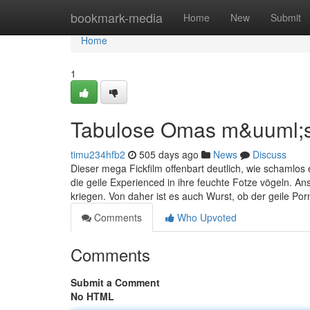
Home
bookmark-media
Home
New
Submit
Home
1
Tabulose Omas m&uuml;s
timu234hfb2
505 days ago
News
Discuss
Dieser mega Fickfilm offenbart deutlich, wie schamlos 
die geile Experienced in ihre feuchte Fotze vögeln. 
kriegen. Von daher ist es auch Wurst, ob der geile Po
Comments
Who Upvoted
Comments
Submit a Comment
No HTML