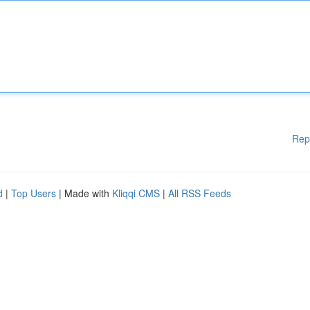
Rep
d
|
Top Users
| Made with
Kliqqi CMS
|
All RSS Feeds