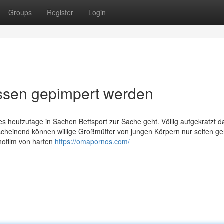
Groups
Register
Login
sen gepimpert werden
es heutzutage in Sachen Bettsport zur Sache geht. Völlig aufgekratzt da
Anscheinend können willige Großmütter von jungen Körpern nur selten g
rnofilm von harten
https://omapornos.com/