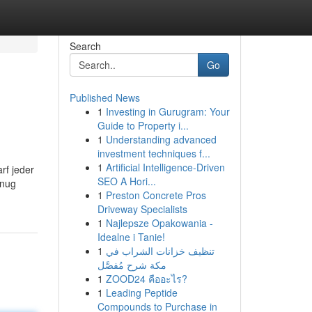
Search
Go
Published News
1
Investing in Gurugram: Your
Guide to Property i...
1
Understanding advanced
investment techniques f...
1
Artificial Intelligence-Driven
rf jeder
SEO A Hori...
enug
1
Preston Concrete Pros
Driveway Specialists
1
Najlepsze Opakowania -
Idealne i Tanie!
1
تنظيف خزانات الشراب في
مكة شرح مُفصَّل
1
ZOOD24 คืออะไร?
1
Leading Peptide
Compounds to Purchase in