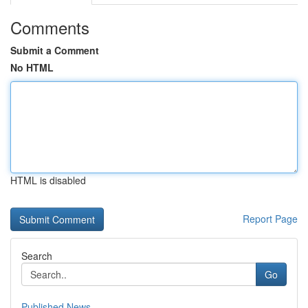
Comments
Submit a Comment
No HTML
HTML is disabled
Report Page
Search
Go
Published News