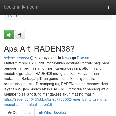
Home
bookmark-media
Togg
navi
Home
1
Apa Arti RADEN38?
helene125wor4
507 days ago
News
Discuss
Platform resmi RADEN38 merupakan destinasi terbaik bagi para
penggemar permainan online. Karena desain platform yang
mudah digunakan, RADEN38 menghadirkan kenyamanan
maksimal. Berbagai pilihan game menarik menyesuaikan
preferensi pemain. Di samping itu, RADEN38 juga menawarkan
layanan 24 jam. Akses akun RADEN38 tersedia sepanjang waktu.
Member bisa langsung mengakses akun masing-masin...
https://raden3813455.blog5.net/77635324/membantu-orang-lain-
memahami-manfaat-raden38
Comments
Who Upvoted