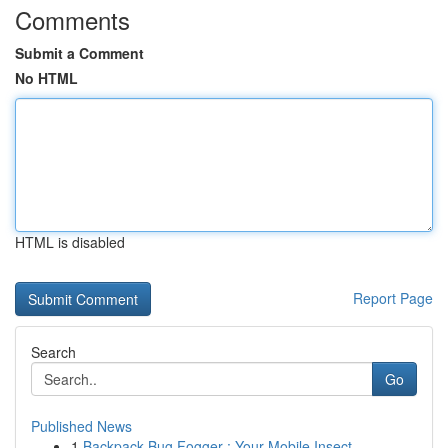
Comments
Submit a Comment
No HTML
HTML is disabled
Report Page
Search
Go
Published News
1
Backpack Bug Fogger : Your Mobile Insect ...