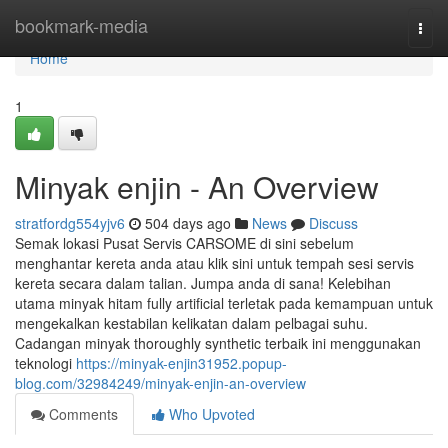
Home
bookmark-media
Togg
navi
Home
1
Minyak enjin - An Overview
stratfordg554yjv6
504 days ago
News
Discuss
Semak lokasi Pusat Servis CARSOME di sini sebelum
menghantar kereta anda atau klik sini untuk tempah sesi servis
kereta secara dalam talian. Jumpa anda di sana! Kelebihan
utama minyak hitam fully artificial terletak pada kemampuan untuk
mengekalkan kestabilan kelikatan dalam pelbagai suhu.
Cadangan minyak thoroughly synthetic terbaik ini menggunakan
teknologi
https://minyak-enjin31952.popup-
blog.com/32984249/minyak-enjin-an-overview
Comments
Who Upvoted