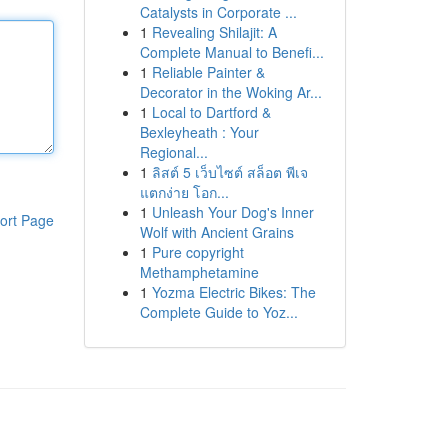
Catalysts in Corporate ...
1
Revealing Shilajit: A
Complete Manual to Benefi...
1
Reliable Painter &
Decorator in the Woking Ar...
1
Local to Dartford &
Bexleyheath : Your
Regional...
1
ลิสต์ 5 เว็บไซต์ สล็อต พีเจ
แตกง่าย โอก...
1
Unleash Your Dog's Inner
ort Page
Wolf with Ancient Grains
1
Pure copyright
Methamphetamine
1
Yozma Electric Bikes: The
Complete Guide to Yoz...