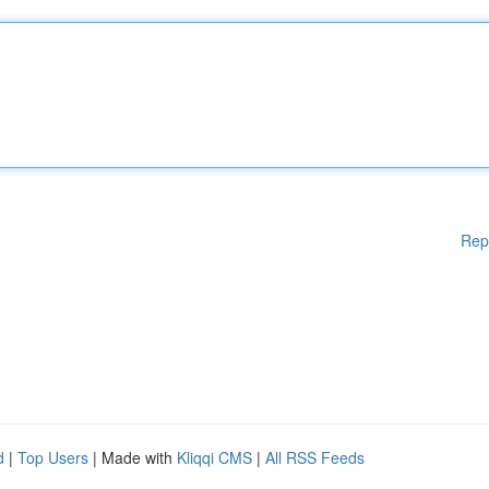
Rep
d
|
Top Users
| Made with
Kliqqi CMS
|
All RSS Feeds