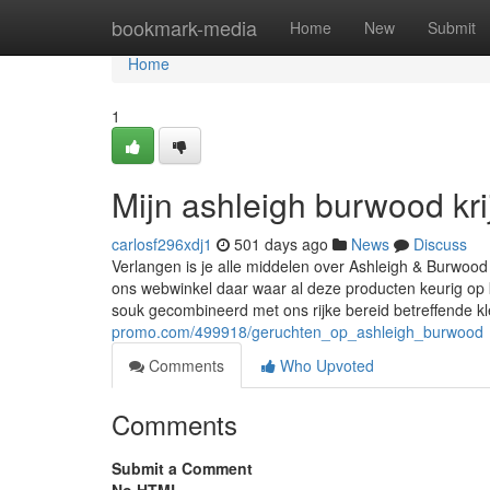
Home
bookmark-media
Home
New
Submit
Home
1
Mijn ashleigh burwood kr
carlosf296xdj1
501 days ago
News
Discuss
Verlangen is je alle middelen over Ashleigh & Burwood
ons webwinkel daar waar al deze producten keurig o
souk gecombineerd met ons rijke bereid betreffende k
promo.com/499918/geruchten_op_ashleigh_burwood
Comments
Who Upvoted
Comments
Submit a Comment