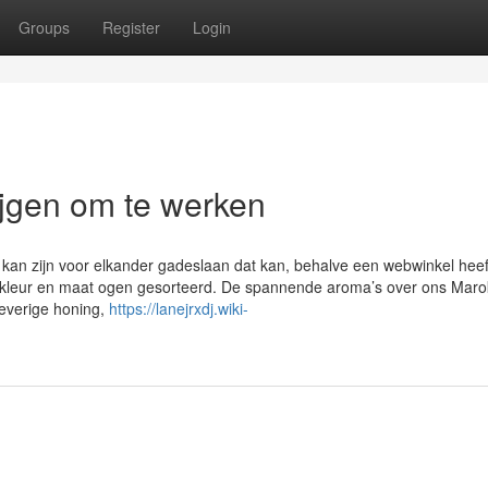
Groups
Register
Login
ijgen om te werken
 kan zijn voor elkander gadeslaan dat kan, behalve een webwinkel heef
p kleur en maat ogen gesorteerd. De spannende aroma’s over ons Mar
leverige honing,
https://lanejrxdj.wiki-