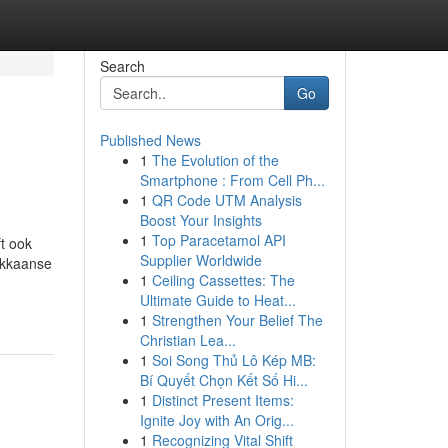
Search
Go
Published News
1
The Evolution of the
Smartphone : From Cell Ph...
1
QR Code UTM Analysis
Boost Your Insights
1
Top Paracetamol API
t ook
Supplier Worldwide
okkaanse
1
Ceiling Cassettes: The
Ultimate Guide to Heat...
1
Strengthen Your Belief The
Christian Lea...
1
Soi Song Thủ Lô Kép MB:
Bí Quyết Chọn Kết Số Hi...
1
Distinct Present Items:
Ignite Joy with An Orig...
1
Recognizing Vital Shift