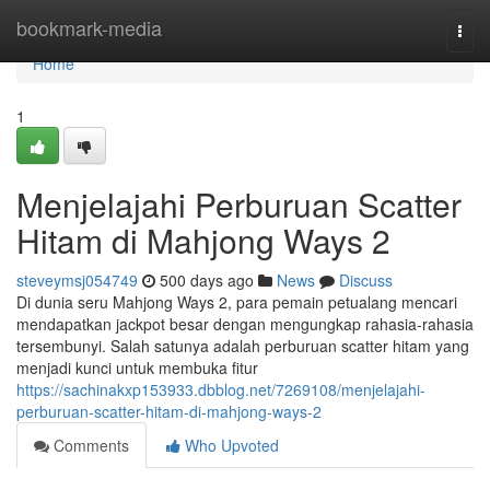
Home
bookmark-media
Togg
navi
Home
1
Menjelajahi Perburuan Scatter
Hitam di Mahjong Ways 2
steveymsj054749
500 days ago
News
Discuss
Di dunia seru Mahjong Ways 2, para pemain petualang mencari
mendapatkan jackpot besar dengan mengungkap rahasia-rahasia
tersembunyi. Salah satunya adalah perburuan scatter hitam yang
menjadi kunci untuk membuka fitur
https://sachinakxp153933.dbblog.net/7269108/menjelajahi-
perburuan-scatter-hitam-di-mahjong-ways-2
Comments
Who Upvoted