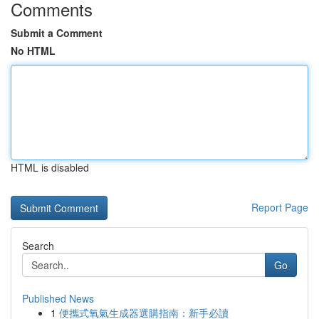
Comments
Submit a Comment
No HTML
HTML is disabled
Report Page
Search
Go
Published News
1
便攜式氧氣生成器選購指南：新手必讀