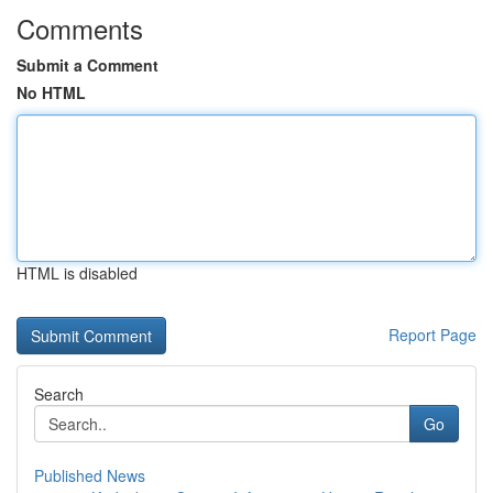
Comments
Submit a Comment
No HTML
HTML is disabled
Report Page
Search
Go
Published News