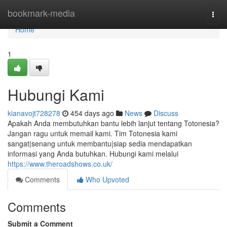
Home
bookmark-media
Togg
navi
Home
1
Hubungi Kami
kianavojt728278
454 days ago
News
Discuss
Apakah Anda membutuhkan bantu lebih lanjut tentang Totonesia?
Jangan ragu untuk memail kami. Tim Totonesia kami
sangat|senang untuk membantu|siap sedia mendapatkan
informasi yang Anda butuhkan. Hubungi kami melalui
https://www.theroadshows.co.uk/
Comments
Who Upvoted
Comments
Submit a Comment