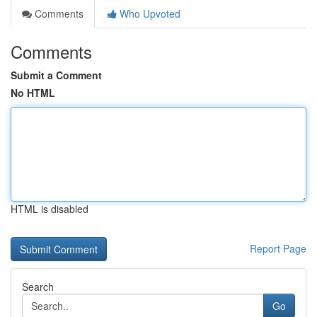
Comments
Who Upvoted
Comments
Submit a Comment
No HTML
HTML is disabled
Report Page
Search
Go