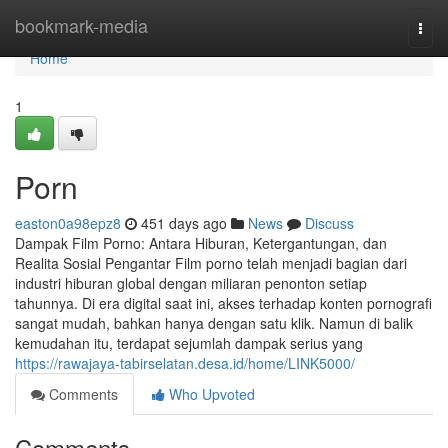
Home
bookmark-media
Togg
navi
Home
1
Porn
easton0a98epz8
451 days ago
News
Discuss
Dampak Film Porno: Antara Hiburan, Ketergantungan, dan
Realita Sosial Pengantar Film porno telah menjadi bagian dari
industri hiburan global dengan miliaran penonton setiap
tahunnya. Di era digital saat ini, akses terhadap konten pornografi
sangat mudah, bahkan hanya dengan satu klik. Namun di balik
kemudahan itu, terdapat sejumlah dampak serius yang
https://rawajaya-tabirselatan.desa.id/home/LINK5000/
Comments
Who Upvoted
Comments