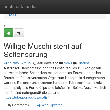
Home
bookmark-media
Togg
navi
Home
1
Willige Muschi steht auf
Seitensprung
wilhelmw752mub8
446 days ago
News
Discuss
Auf dieser Hardcoretube geht es richtig tabulos zu. Sieh genau
zu, wie hübsche Schnecken mit dauergeilen Fotzen und geilen
Brüsten auf einer versauten Orgie zum Höhepunkt durchgerattert
werden. Bei einer unzensierten Hardcore Tube stellt man direkt
fest, rapidly alle Porno Clips sind tatsächlich Spitze. Verantwortlich
hierfür sind naturgemäß die scharfen
https://tube.pornoclips.gratis/
Comments
Who Upvoted