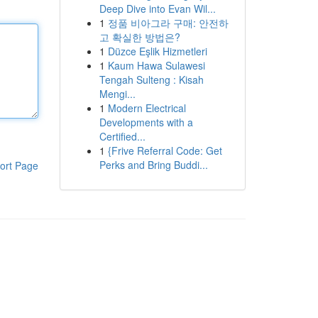
Deep Dive into Evan Wil...
1
정품 비아그라 구매: 안전하
고 확실한 방법은?
1
Düzce Eşlik Hizmetleri
1
Kaum Hawa Sulawesi
Tengah Sulteng : Kisah
Mengi...
1
Modern Electrical
Developments with a
Certified...
1
{Frive Referral Code: Get
Perks and Bring Buddi...
ort Page