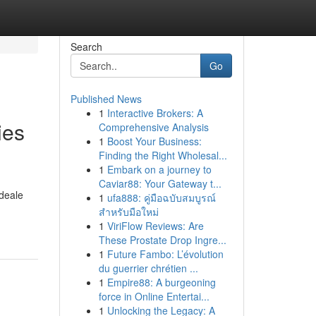
Search
Go
Published News
1
Interactive Brokers: A
ies
Comprehensive Analysis
1
Boost Your Business:
Finding the Right Wholesal...
1
Embark on a journey to
Caviar88: Your Gateway t...
ideale
1
ufa888: คู่มือฉบับสมบูรณ์
สำหรับมือใหม่
1
ViriFlow Reviews: Are
These Prostate Drop Ingre...
1
Future Fambo: L’évolution
du guerrier chrétien ...
1
Empire88: A burgeoning
force in Online Entertai...
1
Unlocking the Legacy: A