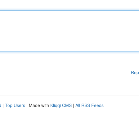
Rep
d
|
Top Users
| Made with
Kliqqi CMS
|
All RSS Feeds