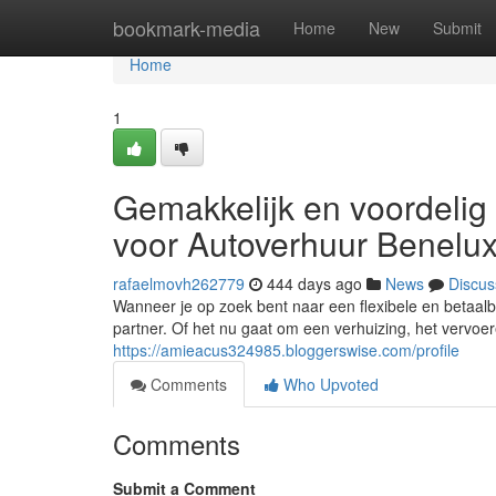
Home
bookmark-media
Home
New
Submit
Home
1
Gemakkelijk en voordelig
voor Autoverhuur Benelu
rafaelmovh262779
444 days ago
News
Discus
Wanneer je op zoek bent naar een flexibele en betaalb
partner. Of het nu gaat om een verhuizing, het vervo
https://amieacus324985.bloggerswise.com/profile
Comments
Who Upvoted
Comments
Submit a Comment