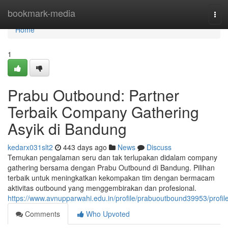
Home
bookmark-media
Tog
navi
Home
1
Prabu Outbound: Partner
Terbaik Company Gathering
Asyik di Bandung
kedarx031slt2
443 days ago
News
Discuss
Temukan pengalaman seru dan tak terlupakan didalam company
gathering bersama dengan Prabu Outbound di Bandung. Pilihan
terbaik untuk meningkatkan kekompakan tim dengan bermacam
aktivitas outbound yang menggembirakan dan profesional.
https://www.avnupparwahi.edu.in/profile/prabuoutbound39953/profil
Comments
Who Upvoted