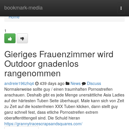
Home
bookmark-media
Togg
navi
Home
1
Gieriges Frauenzimmer wird
Outdoor gnadenlos
rangenommen
andreie196zhq4
439 days ago
News
Discuss
Normalerweise sollte guy / einen traumhaften Pornostreifen
anschauen. Deshalb gibt es jede Menge unersättliche Asia Ladies
auf der härtesten Tuben Seite überhaupt. Male kann sich von Zeit
zu Zeit auf die kostenfreien XXX Tuben klicken, dann stellt guy
ganz schnell fest, dass etliche Pornostreifen extrem
oberaffentittengeil sind. Die Schuld hieran
https://grannytracescrapsandsquares.com/