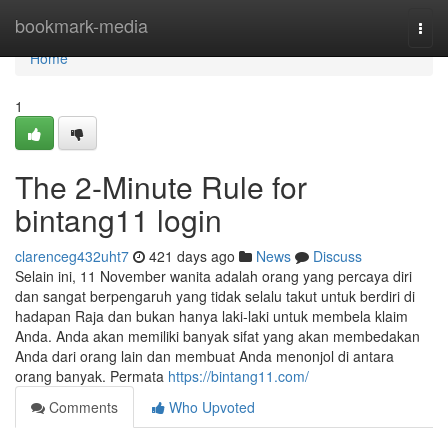
Home
bookmark-media
Togg
navi
Home
1
The 2-Minute Rule for
bintang11 login
clarenceg432uht7
421 days ago
News
Discuss
Selain ini, 11 November wanita adalah orang yang percaya diri
dan sangat berpengaruh yang tidak selalu takut untuk berdiri di
hadapan Raja dan bukan hanya laki-laki untuk membela klaim
Anda. Anda akan memiliki banyak sifat yang akan membedakan
Anda dari orang lain dan membuat Anda menonjol di antara
orang banyak. Permata
https://bintang11.com/
Comments
Who Upvoted