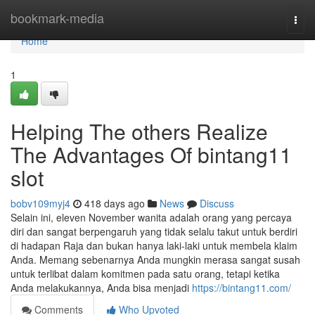
Home
bookmark-media
Togg
navi
Home
1
Helping The others Realize
The Advantages Of bintang11
slot
bobv109myj4
418 days ago
News
Discuss
Selain ini, eleven November wanita adalah orang yang percaya
diri dan sangat berpengaruh yang tidak selalu takut untuk berdiri
di hadapan Raja dan bukan hanya laki-laki untuk membela klaim
Anda. Memang sebenarnya Anda mungkin merasa sangat susah
untuk terlibat dalam komitmen pada satu orang, tetapi ketika
Anda melakukannya, Anda bisa menjadi
https://bintang11.com/
Comments
Who Upvoted