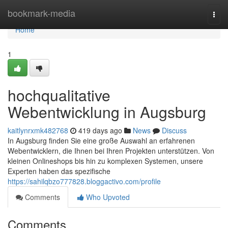
Home
bookmark-media
Togg
navi
Home
1
hochqualitative
Webentwicklung in Augsburg
kaitlynrxmk482768
419 days ago
News
Discuss
In Augsburg finden Sie eine große Auswahl an erfahrenen
Webentwicklern, die Ihnen bei Ihren Projekten unterstützen. Von
kleinen Onlineshops bis hin zu komplexen Systemen, unsere
Experten haben das spezifische
https://sahilqbzo777828.bloggactivo.com/profile
Comments
Who Upvoted
Comments