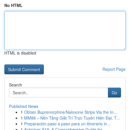
No HTML
HTML is disabled
Report Page
Search
Go
Published News
1
Obtain Buprenorphine/Naloxone Strips Via the In...
1
MM88 – Nền Tảng Giải Trí Trực Tuyến Hiện Đại, T...
1
Preparación paso a paso para un itinerario in...
1
Antminer S19: A Comprehensive Guide for