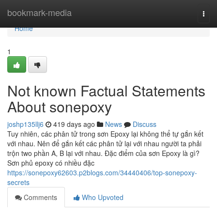
Home
bookmark-media
Togg
navi
Home
1
Not known Factual Statements
About sonepoxy
joshp135llj6
419 days ago
News
Discuss
Tuy nhiên, các phân tử trong sơn Epoxy lại không thể tự gắn kết
với nhau. Nên để gắn kết các phân tử lại với nhau người ta phải
trộn two phần A, B lại với nhau. Đặc điểm của sơn Epoxy là gì?
Sơn phủ epoxy có nhiều đặc
https://sonepoxy62603.p2blogs.com/34440406/top-sonepoxy-
secrets
Comments
Who Upvoted