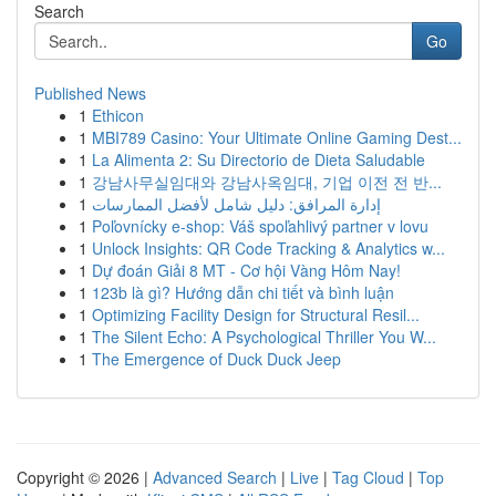
Search
Go
Published News
1
Ethicon
1
MBI789 Casino: Your Ultimate Online Gaming Dest...
1
La Alimenta 2: Su Directorio de Dieta Saludable
1
강남사무실임대와 강남사옥임대, 기업 이전 전 반...
1
إدارة المرافق: دليل شامل لأفضل الممارسات
1
Poľovnícky e-shop: Váš spoľahlivý partner v lovu
1
Unlock Insights: QR Code Tracking & Analytics w...
1
Dự đoán Giải 8 MT - Cơ hội Vàng Hôm Nay!
1
123b là gì? Hướng dẫn chi tiết và bình luận
1
Optimizing Facility Design for Structural Resil...
1
The Silent Echo: A Psychological Thriller You W...
1
The Emergence of Duck Duck Jeep
Copyright © 2026 |
Advanced Search
|
Live
|
Tag Cloud
|
Top