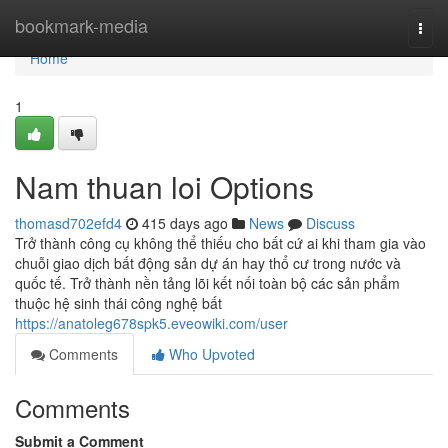
Home
bookmark-media
Togg
navi
Home
1
Nam thuan loi Options
thomasd702efd4
415 days ago
News
Discuss
Trở thành công cụ không thể thiếu cho bất cứ ai khi tham gia vào
chuỗi giao dịch bất động sản dự án hay thổ cư trong nước và
quốc tế. Trở thành nền tảng lõi kết nối toàn bộ các sản phẩm
thuộc hệ sinh thái công nghệ bất
https://anatoleg678spk5.eveowiki.com/user
Comments
Who Upvoted
Comments
Submit a Comment