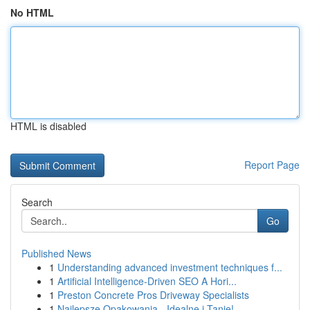
No HTML
HTML is disabled
Report Page
Search
Go
Published News
1
Understanding advanced investment techniques f...
1
Artificial Intelligence-Driven SEO A Hori...
1
Preston Concrete Pros Driveway Specialists
1
Najlepsze Opakowania - Idealne i Tanie!