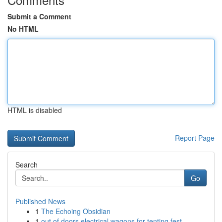
Submit a Comment
No HTML
HTML is disabled
Report Page
Search
Go
Published News
1
The Echoing Obsidian
1
out of doors electrical wagons for tenting fest...