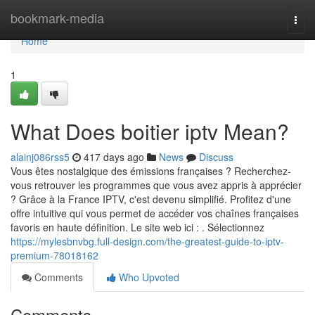
Home
bookmark-media
Togg
navi
Home
1
What Does boitier iptv​ Mean?
alainj086rss5
417 days ago
News
Discuss
Vous êtes nostalgique des émissions françaises ? Recherchez-
vous retrouver les programmes que vous avez appris à apprécier
? Grâce à la France IPTV, c'est devenu simplifié. Profitez d'une
offre intuitive qui vous permet de accéder vos chaînes françaises
favoris en haute définition. Le site web ici : . Sélectionnez
https://mylesbnvbg.full-design.com/the-greatest-guide-to-iptv-
premium-78018162
Comments
Who Upvoted
Comments