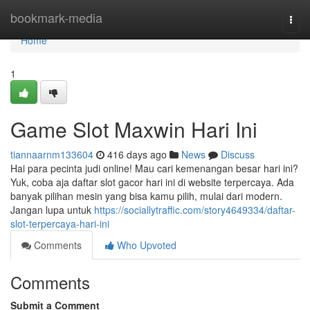
Home
bookmark-media
Togg
navi
Home
1
Game Slot Maxwin Hari Ini
tiannaarnm133604
416 days ago
News
Discuss
Hai para pecinta judi online! Mau cari kemenangan besar hari ini?
Yuk, coba aja daftar slot gacor hari ini di website terpercaya. Ada
banyak pilihan mesin yang bisa kamu pilih, mulai dari modern.
Jangan lupa untuk
https://sociallytraffic.com/story4649334/daftar-
slot-terpercaya-hari-ini
Comments
Who Upvoted
Comments
Submit a Comment