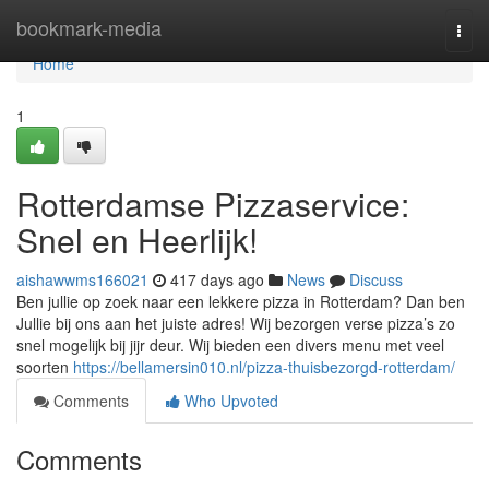
Home
bookmark-media
Togg
navi
Home
1
Rotterdamse Pizzaservice:
Snel en Heerlijk!
aishawwms166021
417 days ago
News
Discuss
Ben jullie op zoek naar een lekkere pizza in Rotterdam? Dan ben
Jullie bij ons aan het juiste adres! Wij bezorgen verse pizza’s zo
snel mogelijk bij jijr deur. Wij bieden een divers menu met veel
soorten
https://bellamersin010.nl/pizza-thuisbezorgd-rotterdam/
Comments
Who Upvoted
Comments