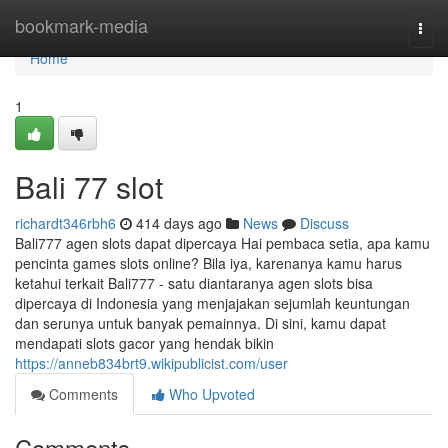
Home
bookmark-media
Togg
navi
Home
1
Bali 77 slot
richardt346rbh6
414 days ago
News
Discuss
Bali777 agen slots dapat dipercaya Hai pembaca setia, apa kamu
pencinta games slots online? Bila iya, karenanya kamu harus
ketahui terkait Bali777 - satu diantaranya agen slots bisa
dipercaya di Indonesia yang menjajakan sejumlah keuntungan
dan serunya untuk banyak pemainnya. Di sini, kamu dapat
mendapati slots gacor yang hendak bikin
https://anneb834brt9.wikipublicist.com/user
Comments
Who Upvoted
Comments