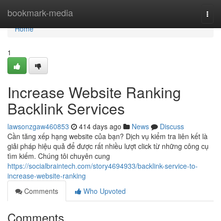
Home
bookmark-media
Togg
navi
Home
1
Increase Website Ranking
Backlink Services
lawsonzgaw460853
414 days ago
News
Discuss
Cần tăng xếp hạng website của bạn? Dịch vụ kiểm tra liên kết là
giải pháp hiệu quả để được rất nhiều lượt click từ những công cụ
tìm kiếm. Chúng tôi chuyên cung
https://socialbraintech.com/story4694933/backlink-service-to-
increase-website-ranking
Comments
Who Upvoted
Comments