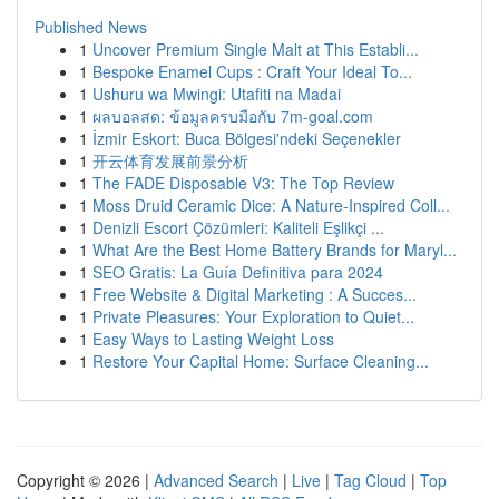
Published News
1
Uncover Premium Single Malt at This Establi...
1
Bespoke Enamel Cups : Craft Your Ideal To...
1
Ushuru wa Mwingi: Utafiti na Madai
1
ผลบอลสด: ข้อมูลครบมือกับ 7m-goal.com
1
İzmir Eskort: Buca Bölgesi'ndeki Seçenekler
1
开云体育发展前景分析
1
The FADE Disposable V3: The Top Review
1
Moss Druid Ceramic Dice: A Nature-Inspired Coll...
1
Denizli Escort Çözümleri: Kaliteli Eşlikçi ...
1
What Are the Best Home Battery Brands for Maryl...
1
SEO Gratis: La Guía Definitiva para 2024
1
Free Website & Digital Marketing : A Succes...
1
Private Pleasures: Your Exploration to Quiet...
1
Easy Ways to Lasting Weight Loss
1
Restore Your Capital Home: Surface Cleaning...
Copyright © 2026 |
Advanced Search
|
Live
|
Tag Cloud
|
Top