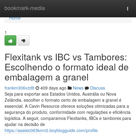
Home
bookmark-media
Togg
navi
Home
1
Flexitank vs IBC vs Tambores:
Escolhendo o formato ideal de
embalagem a granel
frankm306vzd8
409 days ago
News
Discuss
Seja para exportar aos Estados Unidos, Austrália ou Nova
Zelândia, escolher o formato certo de embalagem a granel é
essencial. A Cavin Resource oferece soluções otimizadas para a
segurança do produto, conformidade com regulações e eficiência
logística. A seguir, comparamos Flexitanks, IBCs e tambores para
ajudar na decisão de
https://assisic063kmn2.boyblogguide.com/profile