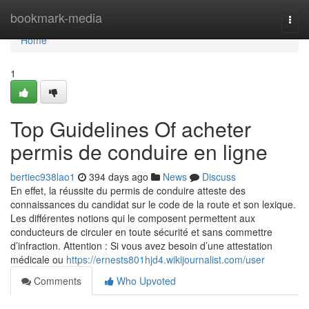
Home
bookmark-media
Togg
navi
Home
1
Top Guidelines Of acheter
permis de conduire en ligne
bertiec938lao1
394 days ago
News
Discuss
En effet, la réussite du permis de conduire atteste des
connaissances du candidat sur le code de la route et son lexique.
Les différentes notions qui le composent permettent aux
conducteurs de circuler en toute sécurité et sans commettre
d’infraction. Attention : Si vous avez besoin d’une attestation
médicale ou
https://ernests801hjd4.wikijournalist.com/user
Comments
Who Upvoted