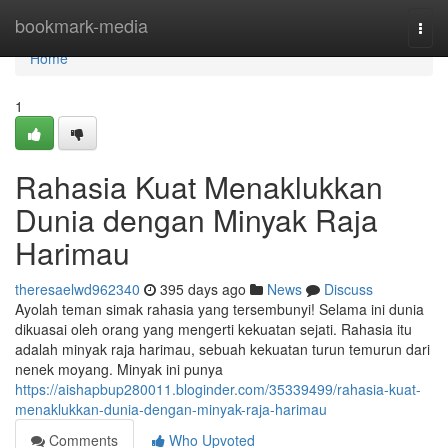
Home
bookmark-media
Togg
navi
Home
1
Rahasia Kuat Menaklukkan
Dunia dengan Minyak Raja
Harimau
theresaelwd962340
395 days ago
News
Discuss
Ayolah teman simak rahasia yang tersembunyi! Selama ini dunia
dikuasai oleh orang yang mengerti kekuatan sejati. Rahasia itu
adalah minyak raja harimau, sebuah kekuatan turun temurun dari
nenek moyang. Minyak ini punya
https://aishapbup280011.bloginder.com/35339499/rahasia-kuat-
menaklukkan-dunia-dengan-minyak-raja-harimau
Comments
Who Upvoted