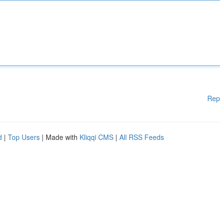
Rep
d
|
Top Users
| Made with
Kliqqi CMS
|
All RSS Feeds