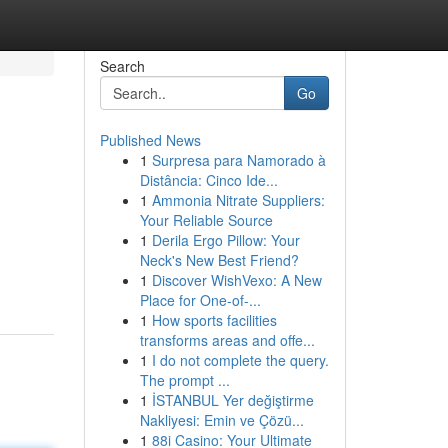
Search
Go
Published News
1
Surpresa para Namorado à
Distância: Cinco Ide...
1
Ammonia Nitrate Suppliers:
Your Reliable Source
1
Derila Ergo Pillow: Your
Neck's New Best Friend?
1
Discover WishVexo: A New
Place for One-of-...
1
How sports facilities
transforms areas and offe...
1
I do not complete the query.
The prompt ...
1
İSTANBUL Yer değiştirme
Nakliyesi: Emin ve Çözü...
1
88i Casino: Your Ultimate