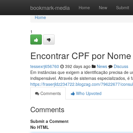
Home
bookmark-media
Home
New
Submit
Home
1
Encontrar CPF por Nome
tessexrj656760
392 days ago
News
Discuss
Em instâncias que exigem a identificação precisa de
indispensável. Através de sistemas especializados, é f
https://fraserjldz234722.blogzag.com/79622677/consu
Comments
Who Upvoted
Comments
Submit a Comment
No HTML