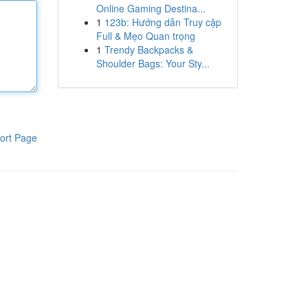
Online Gaming Destina...
1
123b: Hướng dẫn Truy cập
Full & Mẹo Quan trọng
1
Trendy Backpacks &
Shoulder Bags: Your Sty...
ort Page