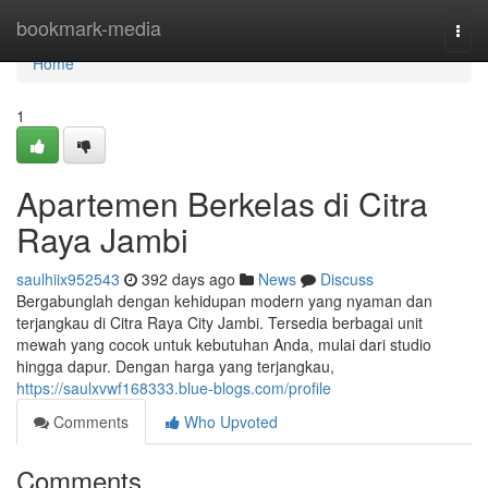
Home
bookmark-media
Togg
navi
Home
1
Apartemen Berkelas di Citra
Raya Jambi
saulhiix952543
392 days ago
News
Discuss
Bergabunglah dengan kehidupan modern yang nyaman dan
terjangkau di Citra Raya City Jambi. Tersedia berbagai unit
mewah yang cocok untuk kebutuhan Anda, mulai dari studio
hingga dapur. Dengan harga yang terjangkau,
https://saulxvwf168333.blue-blogs.com/profile
Comments
Who Upvoted
Comments