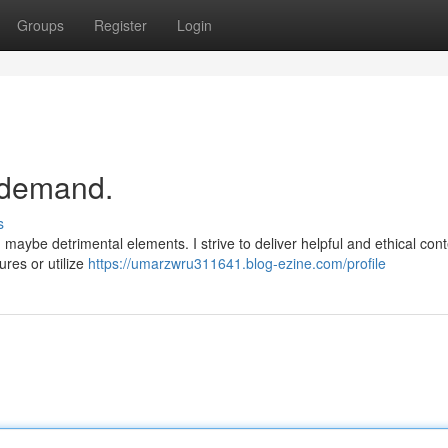
Groups
Register
Login
 demand.
s
aybe detrimental elements. I strive to deliver helpful and ethical cont
ures or utilize
https://umarzwru311641.blog-ezine.com/profile