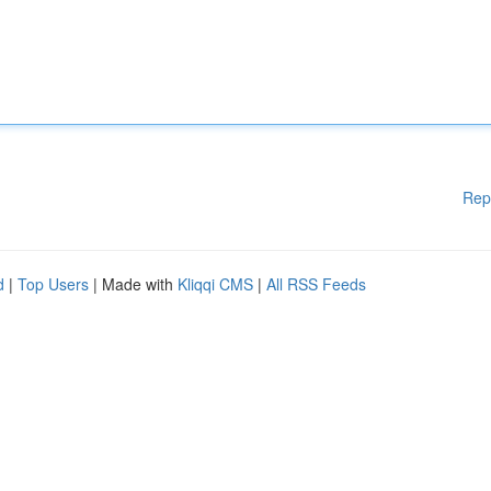
Rep
d
|
Top Users
| Made with
Kliqqi CMS
|
All RSS Feeds