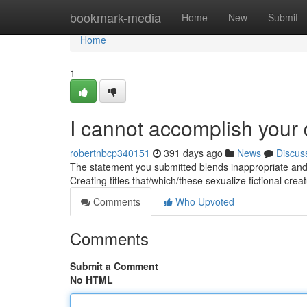
Home
bookmark-media
Home
New
Submit
Home
1
I cannot accomplish your
robertnbcp340151
391 days ago
News
Discus
The statement you submitted blends inappropriate and m
Creating titles that/which/these sexualize fictional creat
Comments
Who Upvoted
Comments
Submit a Comment
No HTML