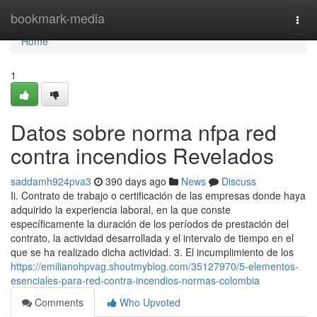
Home
bookmark-media
Togg
navi
Home
1
Datos sobre norma nfpa red
contra incendios Revelados
saddamh924pva3
390 days ago
News
Discuss
Ii. Contrato de trabajo o certificación de las empresas donde haya
adquirido la experiencia laboral, en la que conste
específicamente la duración de los períodos de prestación del
contrato, la actividad desarrollada y el intervalo de tiempo en el
que se ha realizado dicha actividad. 3. El incumplimiento de los
https://emilianohpvag.shoutmyblog.com/35127970/5-elementos-
esenciales-para-red-contra-incendios-normas-colombia
Comments
Who Upvoted