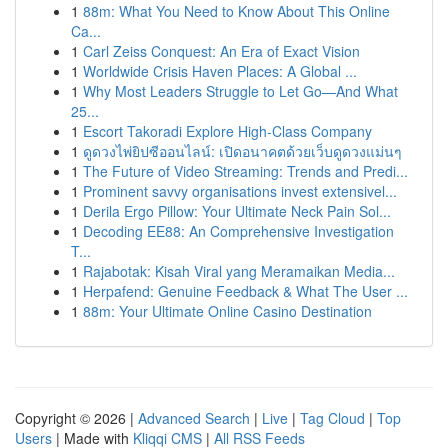
1
88m: What You Need to Know About This Online
Ca...
1
Carl Zeiss Conquest: An Era of Exact Vision
1
Worldwide Crisis Haven Places: A Global ...
1
Why Most Leaders Struggle to Let Go—And What
25...
1
Escort Takoradi Explore High-Class Company
1
ดูดวงไพ่ยิปซีออนไลน์: เปิดอนาคตด้วยเว็บดูดวงแม่นๆ
1
The Future of Video Streaming: Trends and Predi...
1
Prominent savvy organisations invest extensivel...
1
Derila Ergo Pillow: Your Ultimate Neck Pain Sol...
1
Decoding EE88: An Comprehensive Investigation
T...
1
Rajabotak: Kisah Viral yang Meramaikan Media...
1
Herpafend: Genuine Feedback & What The User ...
1
88m: Your Ultimate Online Casino Destination
Copyright © 2026 |
Advanced Search
|
Live
|
Tag Cloud
|
Top
Users
| Made with
Kliqqi CMS
|
All RSS Feeds