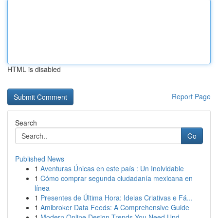
HTML is disabled
Report Page
Search
Go
Published News
1
Aventuras Únicas en este país : Un Inolvidable
1
Cómo comprar segunda ciudadanía mexicana en
línea
1
Presentes de Última Hora: Ideias Criativas e Fá...
1
Amibroker Data Feeds: A Comprehensive Guide
1
Modern Online Design Trends You Need Und...